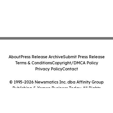
About
Press Release Archive
Submit Press Release
Terms & Conditions
Copyright/DMCA Policy
Privacy Policy
Contact
© 1995-2026 Newsmatics Inc. dba Affinity Group
Publishing & Yemen Business Today. All Rights
Reserved.
Cookie Settings / Your Privacy Choices