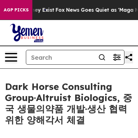
Proof They Exist
Fox News Goes Quiet as 'Maga Media P
AGP PICKS
Dark Horse Consulting
Group·Altruist Biologics, 중
국 생물의약품 개발·생산 협력
위한 양해각서 체결