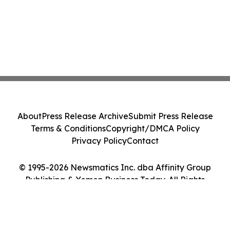
About
Press Release Archive
Submit Press Release
Terms & Conditions
Copyright/DMCA Policy
Privacy Policy
Contact
© 1995-2026 Newsmatics Inc. dba Affinity Group
Publishing & Yemen Business Today. All Rights
Reserved.
Cookie Settings / Your Privacy Choices