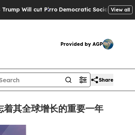
cut Pirro
Democratic Socialists of America Prop
View all
Provided by AGP
Share
标志着其全球增长的重要一年