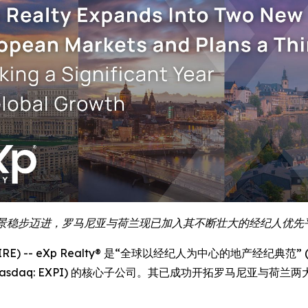
 年全球愿景稳步迈进，罗马尼亚与荷兰现已加入其不断壮大的经纪人优
E) -- eXp Realty® 是“全球以经纪人为中心的地产经纪典范” (the mos
ings, Inc. (Nasdaq: EXPI) 的核心子公司。其已成功开拓