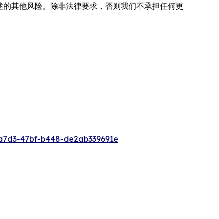
不时详述的其他风险。除非法律要求，否则我们不承担任何更
a7d3-47bf-b448-de2ab339691e