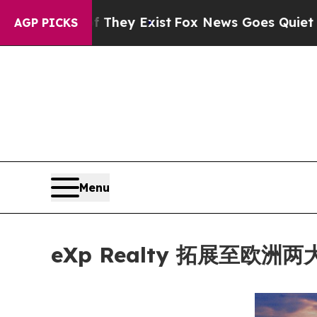
oof They Exist
Fox News Goes Quiet as 'Maga Med
AGP PICKS
Menu
eXp Realty 拓展至