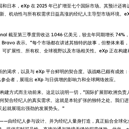
日本，eXp 在 2025 年已扩增至七个国际市场。其预计
准创新、机动性与所有权需求日益高涨的经纪人主导型市场环境。e
。
tional 截至第三季度营收达 1.046 亿美元，较去年同期增长
 执行董事 Felix Bravo 表示。“每个市场都在讲述其独特的故事
可扩展性、所有权、全球视野以及市场相关性。eXp 正在构
渴求，以及与 eXp 平台鲜明的契合度。该战略已颇有成效：
0 名参会者，展现出 eXp 与日俱增的影响力和全球网络效应。
建方式而主动前来。这足以说明一切，”国际扩展部欧洲负责人 Ad
式如何契合经纪人的真实需求。这就是本轮扩张的独特之处。我们
天起就展现出强劲的发展势头。”
具——由经纪人参与设计、并为经纪人量身打造，真正贴合全球化业务
费者，提供实时可见性、直接沟通与跨境无缝的探索体验。此外，e